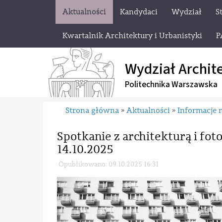
Aktualności
Kandydaci
Wydział
S
Kwartalnik Architektury i Urbanistyki
P
Wydział Archit
Politechnika Warszawska
Strona główna
Aktualności
Informacje 
»
»
Spotkanie z architekturą i fot
14.10.2025
Opublikowano: 09.10.2025 16:31