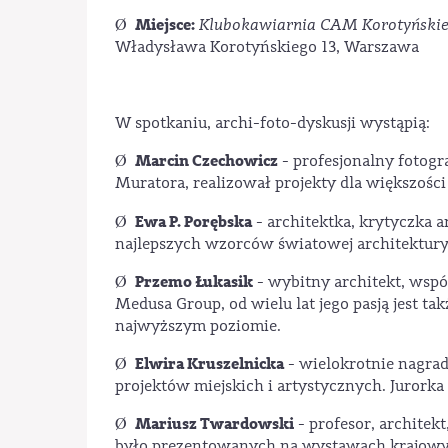
Miejsce:
Ø
Klubokawiarnia CAM Korotyński
Władysława Korotyńskiego 13, Warszawa
W spotkaniu, archi-foto-dyskusji wystąpią:
Marcin Czechowicz
Ø
- profesjonalny fotogr
Muratora, realizował projekty dla większośc
Ewa P. Porębska
Ø
- architektka, krytyczka a
najlepszych wzorców światowej architektury
Przemo Łukasik
Ø
- wybitny architekt, wspó
Medusa Group, od wielu lat jego pasją jest tak
najwyższym poziomie.
Elwira Kruszelnicka
Ø
- wielokrotnie nagrad
projektów miejskich i artystycznych. Juror
Mariusz Twardowski
Ø
- profesor, architekt
było prezentowanych na wystawach krajowyc