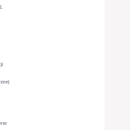
l.
ji
cznej
a
prac