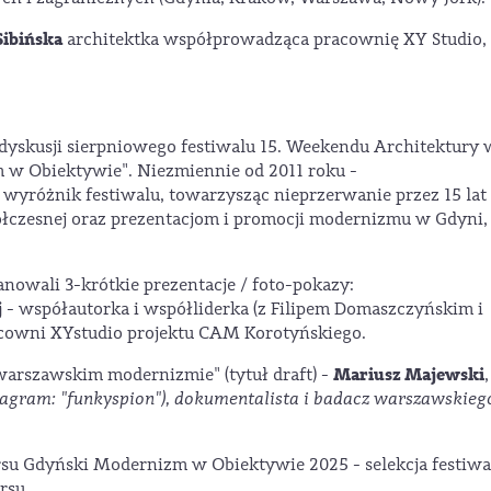
Sibińska
architektka współprowadząca pracownię XY Studio,
dyskusji sierpniowego festiwalu 15. Weekendu Architektury 
 w Obiektywie". Niezmiennie od 2011 roku -
 wyróżnik festiwalu, towarzysząc nieprzerwanie przez 15 lat
ółczesnej oraz prezentacjom i promocji modernizmu w Gdyni,
nowali 3-krótkie prezentacje / foto-pokazy:
j
- współautorka i współliderka (z Filipem Domaszczyńskim i
acowni XYstudio projektu CAM Korotyńskiego.
Mariusz Majewski
arszawskim modernizmie" (tytuł draft) -
,
tagram: "funkyspion"), dokumentalista i badacz warszawskieg
rsu Gdyński Modernizm w Obiektywie 2025 - selekcja festiw
rsu.