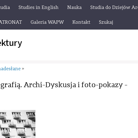
tudia
Studies in English
Nauka
Studia do Dziejów Ar
ATRONAT
Galeria WAPW
Kontakt
Szukaj
ektury
nadesłane
»
ografią. Archi-Dyskusja i foto-pokazy -