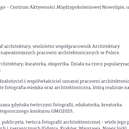
ego
- Centrum Aktywności Międzypokoleniowej Nowolipie, u
af architektury, wieloletni współpracownik Architektury
i najważniejszych pracowni architektonicznych w Polsce.
rchitektury, kuratorka, ekspertka. Działa na rzecz popularyzac
.
łzałożyciel i współwłaściciel uznanej pracowni architektoni
że fotografia miejska oraz architektoniczna, którą realizuje n
zana gdyńska twórczyni fotografii, edukatorka, kreatorka
ka tegorocznego konkursu GMO2025.
, publicysta, twórca fotografii architektonicznej - wiele jego 
h i zagranicznych (Gdynia, Kraków, Warszawa, Nowy Jork).