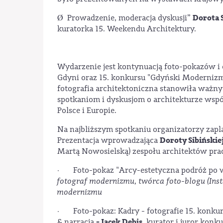
Dorota 
Ø Prowadzenie, moderacja dyskusji”
kuratorka 15. Weekendu Architektury.
Wydarzenie jest kontynuacją foto-pokazów i 
Gdyni oraz 15. konkursu "Gdyński Modernizm
fotografia architektoniczna stanowiła ważny
spotkaniom i dyskusjom o architekturze wsp
Polsce i Europie.
Na najbliższym spotkaniu organizatorzy zapla
Doroty Sibińskie
Prezentacja wprowadzająca
Martą Nowosielską) zespołu architektów pr
· Foto-pokaz "Arcy-estetyczna podróż po w
fotograf modernizmu, twórca foto-blogu (Ins
modernizmu
· Foto-pokaz: Kadry - fotografie 15. konku
- Jacek Debis
& narracja
, kurator i juror konku