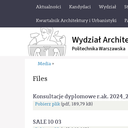
Aktualności
Kandydaci
Wydział
S
Kwartalnik Architektury i Urbanistyki
P
Wydział Archit
Politechnika Warszawska
Media
»
Files
Konsultacje dyplomowe r.ak. 2024_25
Pobierz plik
(pdf, 189,79 kB)
SALE 10 03