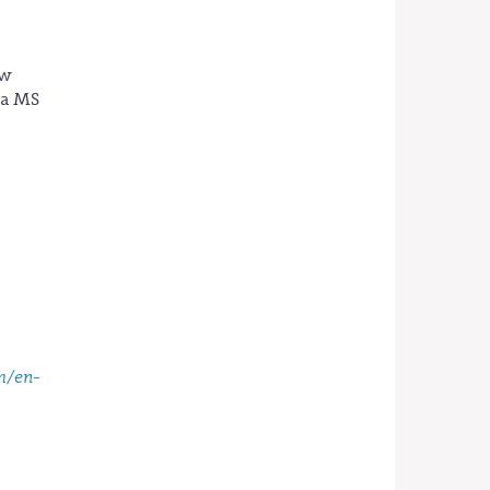
 w
na MS
m/en-