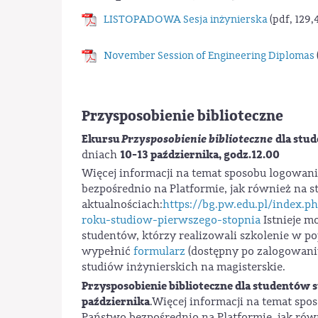
LISTOPADOWA Sesja inżynierska
(pdf, 129,
November Session of Engineering Diplomas
Przysposobienie biblioteczne
Ekursu
Przysposobienie biblioteczne
dla stu
10-13 października, godz.12.00
dniach
Więcej informacji na temat sposobu logowani
bezpośrednio na Platformie, jak również na 
aktualnościach:
https://bg.pw.edu.pl/index.p
roku-studiow-pierwszego-stopnia
Istnieje m
studentów, którzy realizowali szkolenie w p
wypełnić
formularz
(dostępny po zalogowaniu 
studiów inżynierskich na magisterskie.
Przysposobienie biblioteczne dla studentów 
października
.Więcej informacji na temat spo
Państwo bezpośrednio na Platformie, jak ró