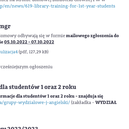
hp/en/news/619-library-training-for-1st-year-students
 mgr
mailowego zgłoszenia do
plomowy odbywają się w formie
ie
05.10.2022 - 07.10.2022
ulizacja4
(pdf, 127,29 kB)
cześniejszym ogłoszeniu
a studentów 1 oraz 2 roku
cje dla studentów 1 oraz 2 roku -
znajduja się
WYDZIAŁ
ia/grupy-wydzialowe-j-angielski/
(zakładka -