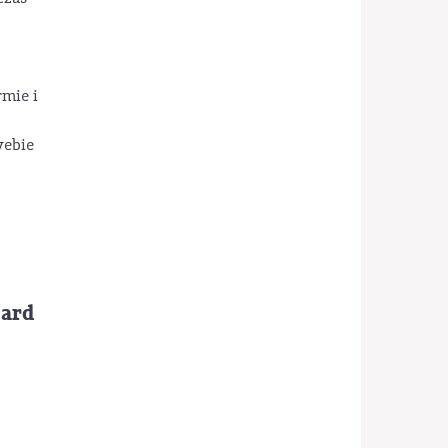
rmie i
webie
card