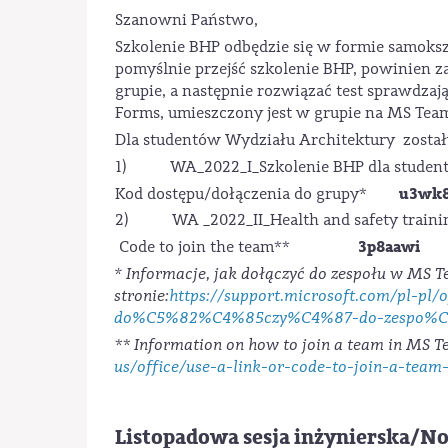
Szanowni Państwo,
Szkolenie BHP odbędzie się w formie samokszt
pomyślnie przejść szkolenie BHP, powinien 
grupie, a następnie rozwiązać test sprawdzaj
Forms, umieszczony jest w grupie na MS Tea
Dla studentów Wydziału Architektury zosta
1) WA_2022_I_Szkolenie BHP dla studen
u3wk8
Kod dostępu/dołączenia do grupy*
2) WA _2022_II_Health and safety train
3p8aawi
Code to join the team**
* Informacje, jak dołączyć do zespołu w MS 
stronie:
https://support.microsoft.com/pl-pl
do%C5%82%C4%85czy%C4%87-do-zespo%C5%
**
Information on how to join a team in MS T
us/office/use-a-link-or-code-to-join-a-te
Listopadowa sesja inżynierska/N