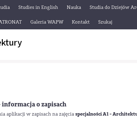
tudia
Studies in English
Nauka
Studia do Dziejów Ar
ATRONAT
Galeria WAPW
Kontakt
Szukaj
ektury
- informacja o zapisach
specjalności A1 - Architekt
a aplikacji w zapisach na zajęcia