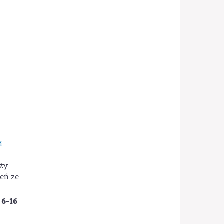
i-
eży
zeń ze
6-16
h