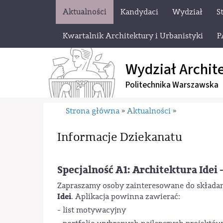
Aktualności
Kandydaci
Wydział
S
Kwartalnik Architektury i Urbanistyki
P
Wydział Archit
Politechnika Warszawska
Strona główna
Aktualności
»
»
Informacje Dziekanatu
Specjalność A1: Architektura Idei 
Zapraszamy osoby zainteresowane do składani
Idei
. Aplikacja powinna zawierać:
- list motywacyjny