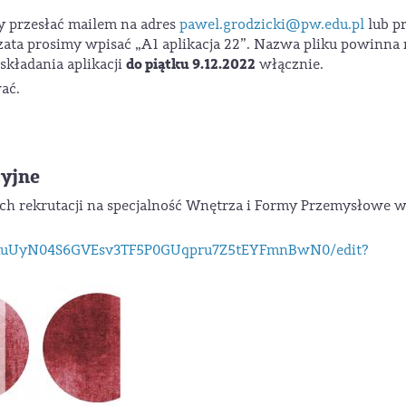
 przesłać mailem na adres
pawel.grodzicki@pw.edu.pl
lub p
czata prosimy wpisać „A1 aplikacja 22”. Nazwa pliku powinna
do piątku 9.12.2022
 składania aplikacji
włącznie.
ać.
cyjne
ch rekrutacji na specjalność Wnętrza i Formy Przemysłowe 
obKuUyN04S6GVEsv3TF5P0GUqpru7Z5tEYFmnBwN0/edit?