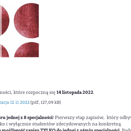
ć
14 listopada 2022
ności, które rozpoczną się
.
zacja 12.11.2022
(pdf, 127,09 kB)
 jednej z 8 specjalności
! Pierwszy etap zapisów, który odb
ylko i wyłącznie studentów zdecydowanych na konkretną
możliwość zapisu TYLKO do jednej z ośmiu specjalności
. Pod