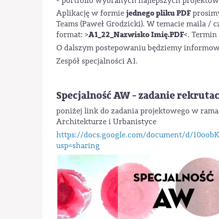
- portfolio wybranych najlepszych projektów
jednego pliku PDF
Aplikację w formie
prosimy
Teams (Paweł Grodzicki). W temacie maila / 
A1_22_Nazwisko Imię.PDF
format: >
<. Termin
O dalszym postepowaniu będziemy informow
Zespół specjalności A1.
Specjalność AW - zadanie rekruta
poniżej link do zadania projektowego w rama
Architekturze i Urbanistyce
https://docs.google.com/document/d/10o
usp=sharing