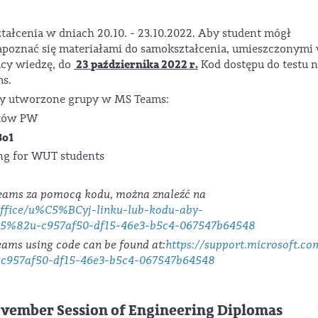
ałcenia w dniach 20.10. - 23.10.2022.
Aby student mógł
zapoznać się materiałami do samokształcenia, umieszczonymi
23
października 2022
r.
ący wiedzę, do
Kod dostępu do testu 
ms.
ły utworzone grupy w MS Teams:
tów PW
o1
ing for WUT students
Teams za pomocą kodu, można znaleźć na
/office/u%C5%BCyj-linku-lub-kodu-aby-
82u-c957af50-df15-46e3-b5c4-067547b64548
eams using code can be found at:
https://support.microsoft.co
am-c957af50-df15-46e3-b5c4-067547b64548
ovember Session of Engineering Diplomas