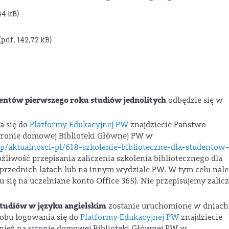
44 kB)
(pdf, 142,72 kB)
dentów pierwszego roku studiów jednolitych
odbędzie się w
a się do
Platformy Edukacyjnej PW
znajdziecie Państwo
stronie domowej Biblioteki Głównej PW w
hp/aktualnosci-pl/618-szkolenie-biblioteczne-dla-studentow-
ożliwość przepisania zaliczenia szkolenia bibliotecznego dla
oprzednich latach lub na innym wydziale PW. W tym celu nal
się na uczelniane konto Office 365). Nie przepisujemy zalic
studiów w języku angielskim
zostanie uruchomione w dniac
sobu logowania się do
Platformy Edukacyjnej PW
znajdziecie
wnież na stronie domowej Biblioteki Głównej PW w