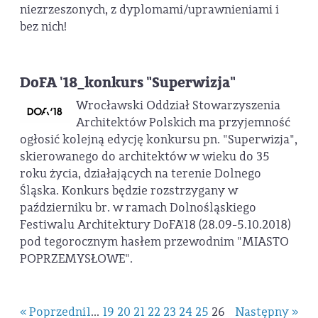
niezrzeszonych, z dyplomami/uprawnieniami i
bez nich!
DoFA '18_konkurs "Superwizja"
Wrocławski Oddział Stowarzyszenia
Architektów Polskich ma przyjemność
ogłosić kolejną edycję konkursu pn. "Superwizja",
skierowanego do architektów w wieku do 35
roku życia, działających na terenie Dolnego
Śląska. Konkurs będzie rozstrzygany w
październiku br. w ramach Dolnośląskiego
Festiwalu Architektury DoFA'18 (28.09-5.10.2018)
pod tegorocznym hasłem przewodnim "MIASTO
POPRZEMYSŁOWE".
« Poprzedni
1
...
19
20
21
22
23
24
25
26
Następny »