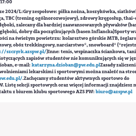
 17:00
ze 2024/L:Gry zespołowe: piłka nożna, koszykówka, siatków
oga, TBC (trening ogólnorozwojowy), zdrowy kręgosłup, thai-c
łęboki, zalecany dla bardziej zaawansowanych pływaków (ba
łęboki, dobry dla początkujących (basen Inflancka)Sporty wa
ści na świeżym powietrzu: kolarsztwo górskie MTB, żeglar
akowy, obóz trekkingowy, narciarstwo*, snowboard* (*rejestr
://szczyrk.azspw.pl/
)Inne: tenis, wspinaczka ściankowa, tan
dotyczących zapisów studentów nie komunikujących się w ję
ioban, e-mail:
katarzyna.dzioban@pw.edu.pl
Zasady zaliczeni
zwolnieniami lekarskimi i sportowymi można znaleźć na stro
pw.edu.pl/
.Zachęcamy studentów aktywnych sportowo do
. Listę sekcji sportowych oraz więcej informacji znajdziesz 
ntaktu z biurem klubu sportowego AZS PW:
biuro@azspw.pl