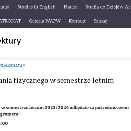
tudia
Studies in English
Nauka
Studia do Dziejów Ar
ATRONAT
Galeria WAPW
Kontakt
Szukaj
ektury
Dziekanatu
»
ania fizycznego w semestrze letnim
go w semestrze letnim 2023/2024 odbędzie za pośrednictwem
ogramem:
8:00