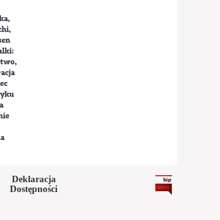
ka,
hi,
sen
lki:
stwo,
acja
iec
zyku
a
nie
na
Deklaracja
Dostępności