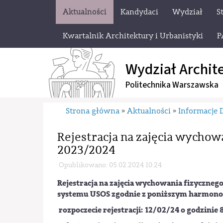
Aktualności
Kandydaci
Wydział
S
Kwartalnik Architektury i Urbanistyki
P
Wydział Archit
Politechnika Warszawska
Strona główna
Aktualności
Informacje 
»
»
Rejestracja na zajęcia wychow
2023/2024
Opublikowano: 05.02.2024 10:24
Rejestracja na zajęcia wychowania fizyczne
systemu USOS zgodnie z poniższym harmon
rozpoczecie rejestracji: 12/02/24 o godzinie 