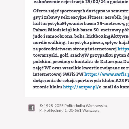
zakończenie rejestracji: 25/02/24 o godzinie
Oferta zajęć sportowych dostępna w semestr
gry i zabawy rekreacyjne.Fitness: aerobik, j
kulturystykaPływanie: basen 25-metrowy, g
Pałacu Młodzieży) lub basen 50-metrowy półg
judo i samoobrona, boks, kickboxingAktywno
nordic walking, turystyka piesza, spływ kaj
za pośrednictwem strony internetowej
https
towarzyski, golf, szachyW przypadku pytań 
polskim, prosimy o kontakt: dr Katarzyna Dz
zajęć WF oraz wszelkie kwestie związane ze 
internetowej SWFiS PW
https://www.swfis.
dołączenia do sekcji sportowych klubu AZS PW
stronie klubu
http://azspw.pl/
e-mail do ko
© 1998-2026
Politechnika Warszawska,
Pl. Politechniki 1,
00-661 Warszawa