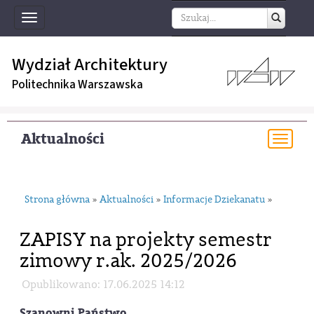
Toggle
navigation
Wydział Architektury
Politechnika Warszawska
Aktualności
Togg
navi
Strona główna
Aktualności
Informacje Dziekanatu
»
»
»
ZAPISY na projekty semestr
zimowy r.ak. 2025/2026
Opublikowano: 17.06.2025 14:12
Szanowni Państwo,