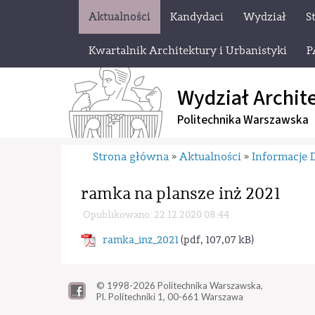
Aktualności
Kandydaci
Wydział
S
Kwartalnik Architektury i Urbanistyki
P
Wydział Archit
Politechnika Warszawska
Strona główna
Aktualności
Informacje 
»
»
ramka na plansze inż 2021
Opublikowano: 22.12.2020 08:44
ramka_inz_2021
(pdf, 107,07 kB)
© 1998-2026
Politechnika Warszawska,
Pl. Politechniki 1,
00-661 Warszawa