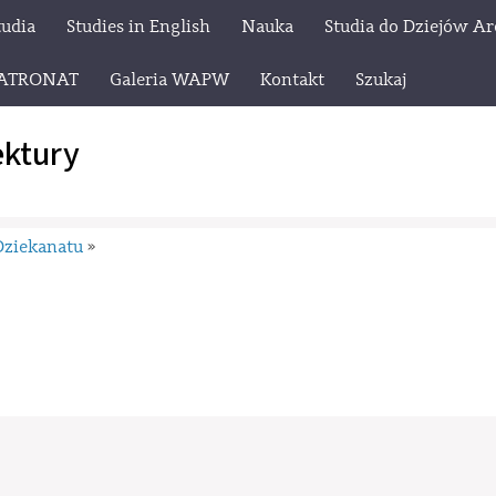
tudia
Studies in English
Nauka
Studia do Dziejów Ar
ATRONAT
Galeria WAPW
Kontakt
Szukaj
ektury
Dziekanatu
»