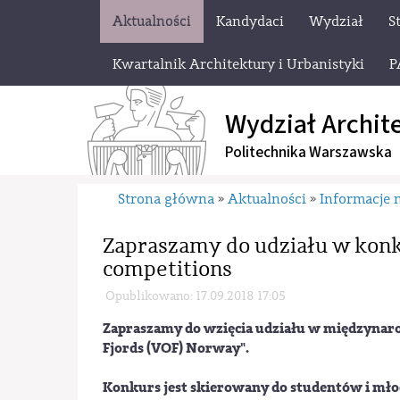
Aktualności
Kandydaci
Wydział
S
Kwartalnik Architektury i Urbanistyki
P
Wydział Archit
Politechnika Warszawska
Strona główna
Aktualności
Informacje 
»
»
Zapraszamy do udziału w konk
competitions
Opublikowano: 17.09.2018 17:05
Zapraszamy do wzięcia udziału w międzynar
Fjords (VOF) Norway".
Konkurs jest skierowany do studentów i mło