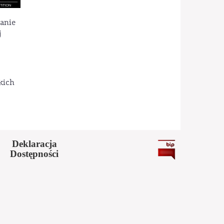
wanie
j
kich
Deklaracja
Dostępności