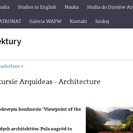
tudia
Studies in English
Nauka
Studia do Dziejów Ar
ATRONAT
Galeria WAPW
Kontakt
Szukaj
ektury
nadesłane
»
ursie Arquideas - Architecture
odowym konkursie "Viewpoint of the
dych architektów. Pula nagród to