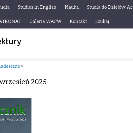
tudia
Studies in English
Nauka
Studia do Dziejów Ar
ATRONAT
Galeria WAPW
Kontakt
Szukaj
ektury
nadesłane
»
wrzesień 2025