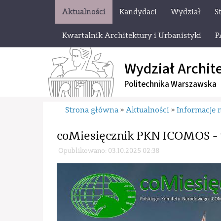
Aktualności
Kandydaci
Wydział
S
Kwartalnik Architektury i Urbanistyki
P
Wydział Archit
Politechnika Warszawska
Strona główna
Aktualności
Informacje 
»
»
coMiesięcznik PKN ICOMOS - 
Opublikowano: 03.10.2025 02:38