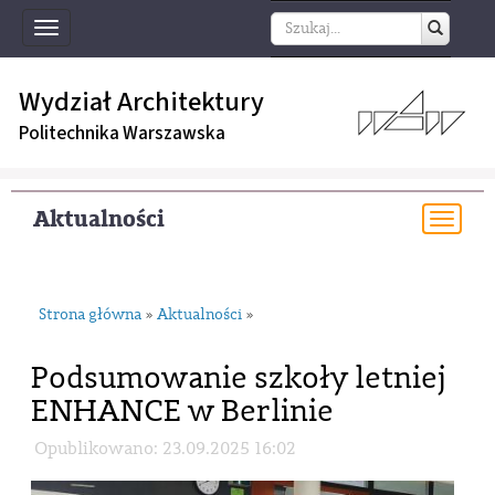
Toggle
navigation
Wydział Architektury
Politechnika Warszawska
Aktualności
Togg
navi
Strona główna
Aktualności
»
»
Podsumowanie szkoły letniej
ENHANCE w Berlinie
Opublikowano: 23.09.2025 16:02