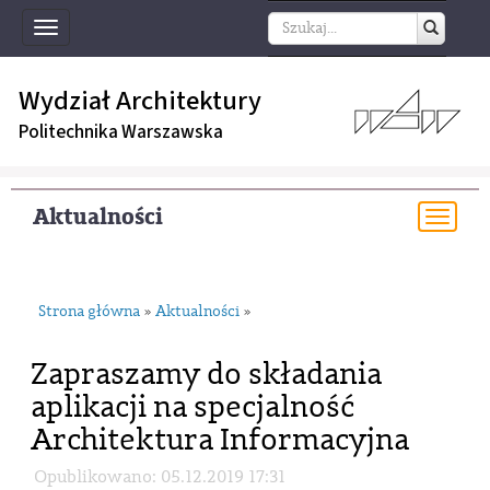
Toggle
navigation
Wydział Architektury
Politechnika Warszawska
Aktualności
Togg
navi
Strona główna
Aktualności
»
»
Zapraszamy do składania
aplikacji na specjalność
Architektura Informacyjna
Opublikowano: 05.12.2019 17:31