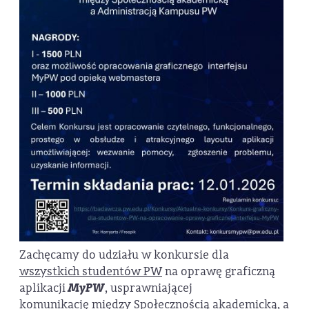
Zachęcamy do udziału w konkursie dla
wszystkich studentów PW
na oprawę graficzną
aplikacji
MyPW
, usprawniającej
komunikację między Społecznością akademicką, a