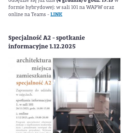
odbędzie się już dziś
(4 grudnia) o godz. 19:15
w
formie hybrydowej: w sali 101 na WAPW oraz
online na Teams -
LINK
Specjalność A2 - spotkanie
informacyjne 1.12.2025