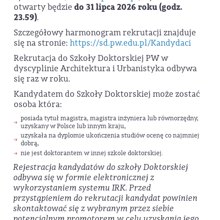
otwarty będzie
do 31 lipca 2026 roku (godz.
23.59)
.
Szczegółowy harmonogram rekrutacji znajduje
się na stronie:
https://sd.pw.edu.pl/Kandydaci
Rekrutacja do Szkoły Doktorskiej PW w
dyscyplinie Architektura i Urbanistyka odbywa
się raz w roku.
Kandydatem do Szkoły Doktorskiej może zostać
osoba która:
posiada tytuł magistra, magistra inżyniera lub równorzędny,
uzyskany w Polsce lub innym kraju,
uzyskała na dyplomie ukończenia studiów ocenę co najmniej
dobrą,
nie jest doktorantem w innej szkole doktorskiej.
Rejestracja kandydatów do szkoły Doktorskiej
odbywa się w formie elektronicznej z
wykorzystaniem systemu IRK. Przed
przystąpieniem do rekrutacji kandydat powinien
skontaktować się z wybranym przez siebie
potencjalnym promotorem w celu uzyskania jego