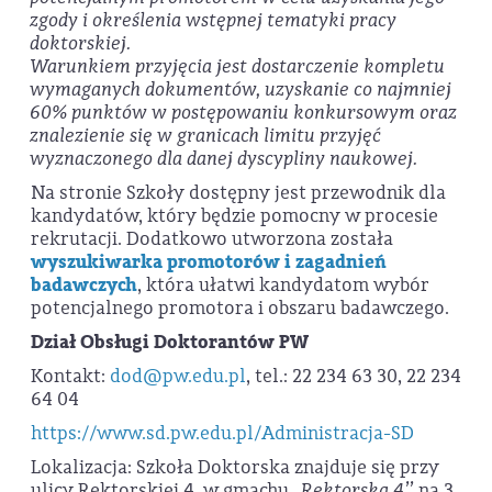
zgody i określenia wstępnej tematyki pracy
doktorskiej.
Warunkiem przyjęcia jest dostarczenie kompletu
wymaganych dokumentów, uzyskanie co najmniej
60% punktów w postępowaniu konkursowym oraz
znalezienie się w granicach limitu przyjęć
wyznaczonego dla danej dyscypliny naukowej.
Na stronie Szkoły dostępny jest przewodnik dla
kandydatów, który będzie pomocny w procesie
rekrutacji. Dodatkowo utworzona została
wyszukiwarka promotorów i zagadnień
badawczych
, która ułatwi kandydatom wybór
potencjalnego promotora i obszaru badawczego.
Dział Obsługi Doktorantów PW
Kontakt:
dod@pw.edu.pl
, tel.: 22 234 63 30, 22 234
64 04
https://www.sd.pw.edu.pl/Administracja-SD
Lokalizacja: Szkoła Doktorska znajduje się przy
ulicy Rektorskiej 4, w gmachu
,,Rektorska 4’’
na 3